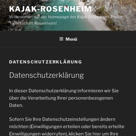
Zum
KAJAK-ROSENHEIM
Inhalt
Willkommen auf der Homepage der Kajak Gruppe der Freien
springen
Turnerschaft Rosenheim!
Menü
DATENSCHUTZERKLÄRUNG
Datenschutzerklärung
In dieser Datenschutzerklärung informieren wir Sie
über die Verarbeitung Ihrer personenbezogenen
Daten.
Sofern Sie Ihre Datenschutzeinstellungen ändern
möchten (Einwilligungen erteilen oder bereits erteilte
Einwilligungen widerrufen), klicken Sie
hier
um Ihre