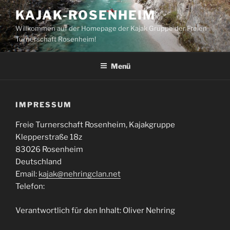
Zum
KAJAK-ROSENHEIM
Inhalt
Willkommen auf der Homepage der Kajak Gruppe der Freien
springen
Turnerschaft Rosenheim!
Menü
IMPRESSUM
Freie Turnerschaft Rosenheim, Kajakgruppe
Klepperstraße 18z
83026 Rosenheim
Deutschland
Email:
kajak@nehringclan.net
Telefon:
Verantwortlich für den Inhalt: Oliver Nehring